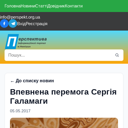
Головна
Новини
Статті
Довідник
Контакти
info@perspekt.org.ua
Вхід
Реєстрація
← До списку новин
Впевнена перемога Сергія
Галамаги
05.05.2017