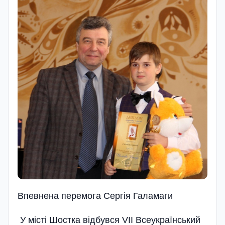
Впевнена перемога Сергія Галамаги
У місті Шостка відбувся VІІ Всеукраїнський