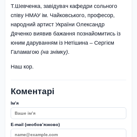
Т.Шевченка, заві­дувач кафедри сольного
співу НМАУ ім. Чайковського, професор,
народний артист України Олександр
Дяченко виявив бажання познайомитись із
юним даруванням із Нетішина – Сергієм
Галамагою
(на знімку)
.
Наш кор.
Коментарі
Імʼя
E-mail (необовʼязково)