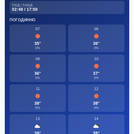
СХІД / ЗАХІД
02:48 / 17:50
ПОГОДИННО
07
08
35°
36°
0%
0%
09
10
36°
37°
0%
0%
11
12
38°
38°
0%
0%
13
14
39°
39°