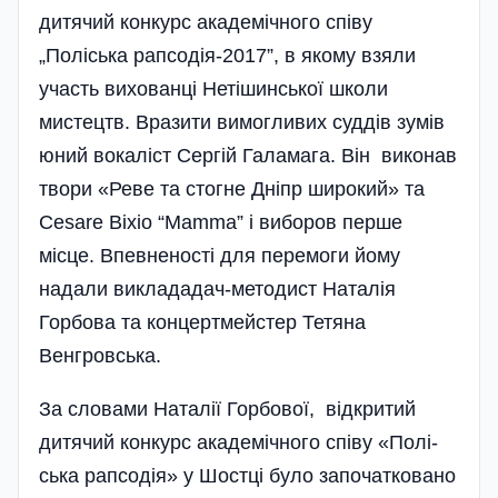
дитячий конкурс академічного співу
„Поліська рапсодія-2017”, в якому взяли
участь вихованці Нетішинської школи
мистецтв. Вразити вимогливих суддів зумів
юний вокаліст Сергій Галамага. Він виконав
твори «Реве та стогне Дніпр широкий» та
Cesare Bixio “Mamma” і виборов перше
місце. Впевненості для перемоги йому
надали виклададач-методист Наталія
Горбова та концертмейстер Тетяна
Венгровська.
За словами Наталії Горбової, відкритий
дитячий конкурс академічного співу «Полі­
ська рапсодія» у Шостці було започатковано