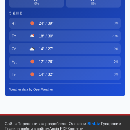
0%
0%
5 ДНІВ
Чт
24° / 39°
0%
Пт
18° / 30°
70%
Сб
14° / 27°
0%
Нд
12° / 26°
0%
Пн
14° / 32°
0%
Weather data by OpenWeather
Сайт «Перспектива» розроблено Олексієм
BinLiz
Гусаровим.
Правила роботи з сайтом
Архів PDF
Контакти