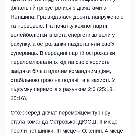
фінальній грі зустрілися з дівчатами з
Нетішина. Гра видалася досить напруженою
та нервовою. На початку кожної партії
волейболістки із міста енергетиків вели у
рахунку, а острожанки наздоганяли своїх
суперниць. В середині партій острожанки
переломлювали їх хід на свою користь
завдяки більш вдалим командним діям,
стабі­льною грою на подачі та в захисті. У
підсумку перемога з рахунком 2:0 (25:18,
25:16).
Отож серед дівчат переможцем турніру
стала команда Острозької ДЮСШ, ІІ місце
посіли нетішинки, ІІІ місце – Оженин, 4 місце