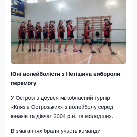
Юні волейболісти з Нетішина вибороли
перемогу
У Острозі відбувся міжобласний турнір
«Князів Острозьких» з волейболу серед
юнаків та дівчат 2004 р.н. та молодших.
В змаганнях брали участь команди