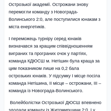
Острозької академії. Острожани знову
перемогли команду з Новограда-
Волинського 2:0, але поступилися юнакам з
міста енергетиків.
І переможець турніру серед юнаків
визначався за кращим співвідношенням
виграних та програних очок у партіях,
команда КДЮСШ м. Нетішин була краща за
цим показником лише на 0,2 бала
острозьких юнаків. У підсумку І місце посіла
команда Нетішина, ІІ місце – острожани, ІІІ –
команда із Новограда-Волинського.
Волейболістки Острозької ДЮСШ впевнено
здолали команду із Житомирщини 2:0. І у