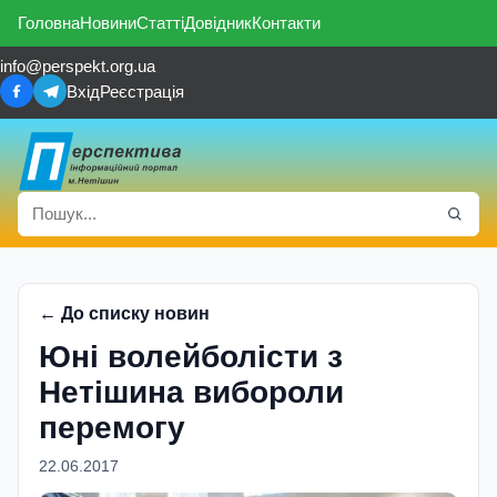
Головна
Новини
Статті
Довідник
Контакти
info@perspekt.org.ua
Вхід
Реєстрація
← До списку новин
Юні волейболісти з
Нетішина вибороли
перемогу
22.06.2017