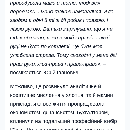
пригадували мама й тато, тоді всіх
перевчали, і мене також намагалися. Але
згодом я одні й ті ж дії робив і правою, і
лівою рукою. Батьки жартували, що я не
сідав обідати, поки в моїй і правій, і лівій
руці не було по котлеті. Це була моя
улюблена страва. Тому сьогодні у мене дві
праві руки: ліва-права і права-права»,
–
посміхається Юрій Іванович.
Можливо, це розвинуло аналітичне й
креативне мислення у хлопця, та й мамин
приклад, яка все життя пропрацювала
економістом, фінансистом, бухгалтером,
вплинули на подальший професійний вибір
Юрія. Ще у сьомому класі він твердо знав,