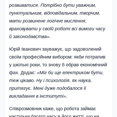
розвиватися. Потрібно бути уважним,
пунктуальним, відповідальним, творчим,
мати розвинене логічне мислення,
враховувати у своїй роботі всі вимоги часу
й законодавства».
Юрій Іванович зауважує, що задоволений
своїм професійним вибором: якби потрапив
у шкільні роки, то знову б обрав економічний
фах. Додає:
«Міг би ще електриком бути,
теж цікаво. Ну і психологія, як наука,
притягує. Мені дуже подобалося її
викладання в інституті».
Співрозмовник каже, що робота займає
настільки багато часу в його житті, що на