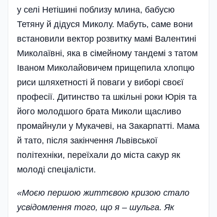
у селі Нетішині поблизу млина, бабусю
Тетяну й дідуся Миколу. Мабуть, саме вони
встановили вектор розвитку мамі Валентині
Миколаївні, яка в сімейному тандемі з татом
Іваном Миколайовичем прищепила хлопцю
риси шляхетності й поваги у виборі своєї
професії. Дитинство та шкільні роки Юрія та
його молодшого брата Миколи щасливо
промайнули у Мукачеві, на Закарпатті. Мама
й тато, після закінчення Львівської
політехніки, переїхали до міста сакур як
молоді спеціалісти.
«Моєю першою життєвою кризою стало
усвідомлення того, що я – шульга. Як