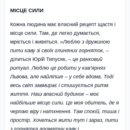
МІСЦЕ СИЛИ
Кожна людина має власний рецепт щастя і
місце сили. Там, де легко думається,
мріється і живеться.
«Люблю з дружиною
пити каву зі своїх глиняних горняток,
–
ділиться Юрій Типусяк, –
це ранковий
ритуал. Люблю це робити у кав’ярнях
Львова, але найліпше – у себе вдома. Тоді
весь світ завмирає і стишується ритм
життя. Наш власний будинок – моє
найбільше місце сили. Це моя обитель, де я
черпаю віру і натхнення. Там спокій, тиша і
простір. Хочеться жити тут і зараз, пити
з горнятка ароматну каву і