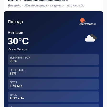
Довідник · 3852 переглядів · за день 5 · за місяць 35
Погода
Нетішин
30°C
Рвані Хмари
ВІДЧУВАЄТЬСЯ
29°C
ВОЛОГІСТЬ
29%
ВІТЕР
4.79 м/с
ТИСК
1012 гПа