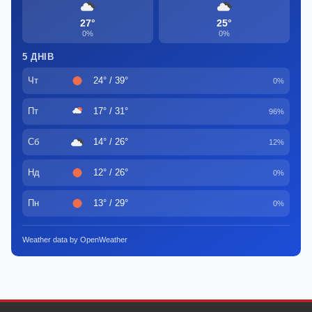
27°
25°
0%
0%
5 ДНІВ
Чт
24° / 39°
0%
Пт
17° / 31°
96%
Сб
14° / 26°
12%
Нд
12° / 26°
0%
Пн
13° / 29°
0%
Weather data by OpenWeather