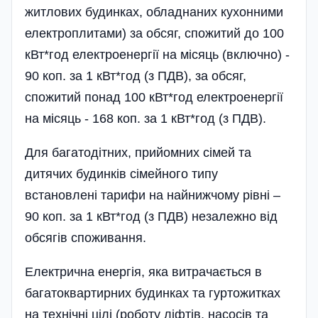
житлових будинках, обладнаних кухонними
електроплитами) за обсяг, спожитий до 100
кВт*год електроенергії на місяць (включно) -
90 коп. за 1 кВт*год (з ПДВ), за обсяг,
спожитий понад 100 кВт*год електроенергії
на місяць - 168 коп. за 1 кВт*год (з ПДВ).
Для багатодітних, прийомних сімей та
дитячих будинків сімейного типу
встановлені тарифи на найнижчому рівні –
90 коп. за 1 кВт*год (з ПДВ) незалежно від
обсягів споживання.
Електрична енергія, яка витрачається в
багато­квартирних будинках та гуртожитках
на технічні цілі (роботу ліфтів, насосів та