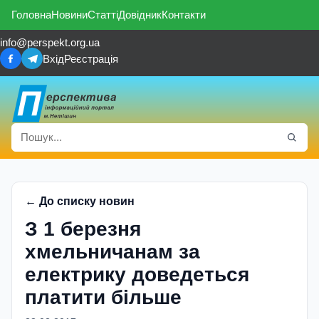
Головна
Новини
Статті
Довідник
Контакти
info@perspekt.org.ua
Вхід
Реєстрація
← До списку новин
З 1 березня
хмельничанам за
електрику доведеться
платити більше