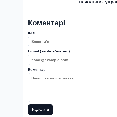
начальник управ
Коментарі
Імʼя
E-mail (необовʼязково)
Коментар
Надіслати