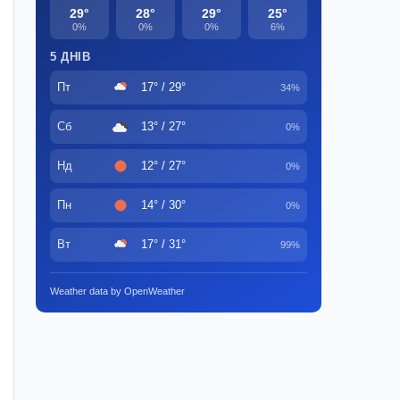
29°
28°
29°
25°
0%
0%
0%
6%
5 ДНІВ
Пт
17° / 29°
34%
Сб
13° / 27°
0%
Нд
12° / 27°
0%
Пн
14° / 30°
0%
Вт
17° / 31°
99%
Weather data by OpenWeather