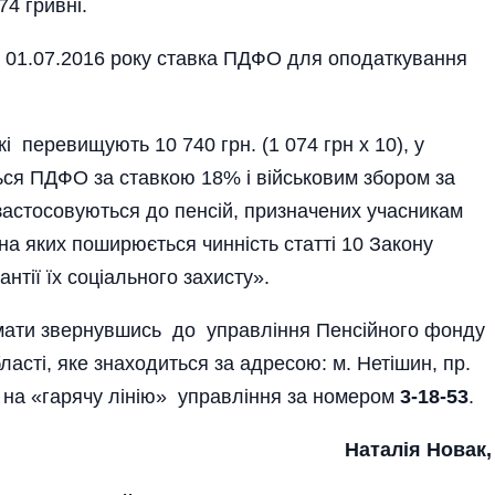
74 гривні.
 з 01.07.2016 року ставка ПДФО для оподаткування
кі пере­вищують 10 740 грн. (1 074 грн х 10), у
ся ПДФО за ставкою 18% і військовим збором за
застосовуються до пенсій, призначених учасникам
 на яких поширюється чинність статті 10 Закону
антії їх соціального захисту».
мати звернувшись до управління Пенсійного фонду
ласті, яке знаходиться за адресою: м. Нетішин, пр.
 на «гарячу лінію» управління за номером
3-18-53
.
Наталія Новак,