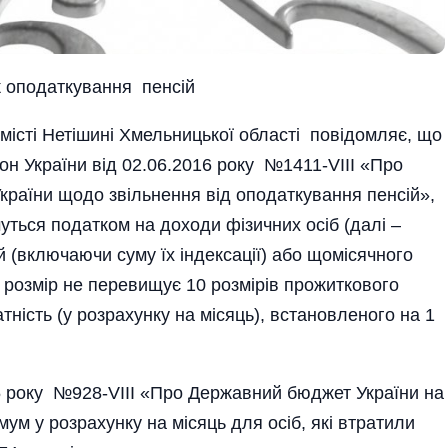
 оподаткування пенсій
місті Нетішині Хмельницької області повідомляє, що
кон України від 02.06.2016 року №1411-VIII «Про
країни щодо звільнення від оподаткування пенсій»,
уться податком на доходи фізичних осіб (далі –
 (включаючи суму їх індексації) або щомісячного
 розмір не перевищує 10 розмірів прожиткового
атність (у розрахунку на місяць), встановленого на 1
15 року №928-VIII «Про Державний бюджет України на
ум у розрахунку на місяць для осіб, які втратили