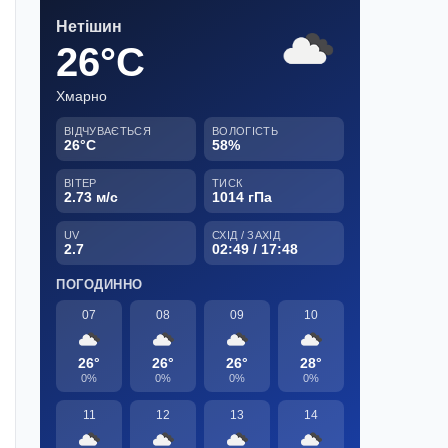
Нетішин
26°C
Хмарно
ВІДЧУВАЄТЬСЯ
ВОЛОГІСТЬ
26°C
58%
ВІТЕР
ТИСК
2.73 м/с
1014 гПа
UV
СХІД / ЗАХІД
2.7
02:49 / 17:48
ПОГОДИННО
07
08
09
10
26°
26°
26°
28°
0%
0%
0%
0%
11
12
13
14