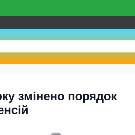
оку змiнено порядок
енсій