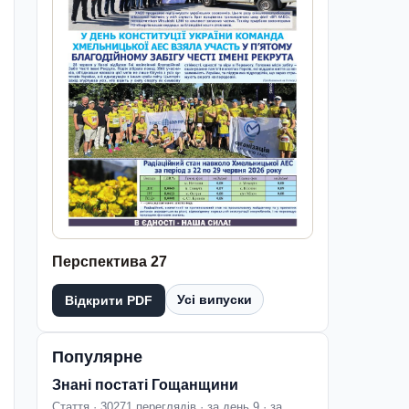
Перспектива 27
Усі випуски
Відкрити PDF
Популярне
Знані постаті Гощанщини
Стаття · 30271 переглядів · за день 9 · за