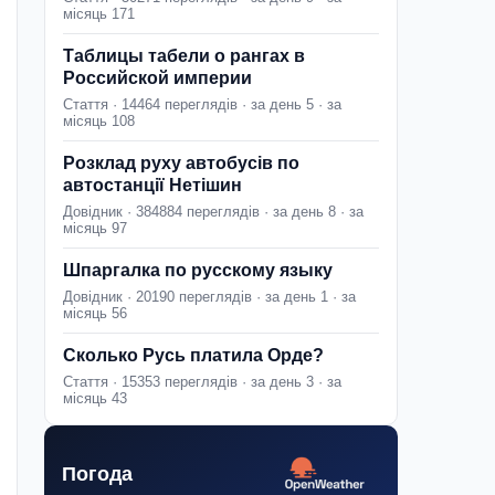
місяць 171
Таблицы табели о рангах в
Российской империи
Стаття · 14464 переглядів · за день 5 · за
місяць 108
Розклад руху автобусів по
автостанції Нетішин
Довідник · 384884 переглядів · за день 8 · за
місяць 97
Шпаргалка по русскому языку
Довідник · 20190 переглядів · за день 1 · за
місяць 56
Сколько Русь платила Орде?
Стаття · 15353 переглядів · за день 3 · за
місяць 43
Погода