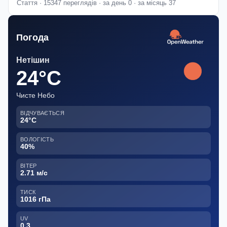
Стаття · 15347 переглядів · за день 0 · за місяць 37
Погода
Нетішин
24°C
Чисте Небо
ВІДЧУВАЄТЬСЯ
24°C
ВОЛОГІСТЬ
40%
ВІТЕР
2.71 м/с
ТИСК
1016 гПа
UV
0.3