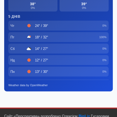
38°
39°
0%
0%
5 ДНІВ
Чт
24° / 39°
0%
Пт
18° / 32°
100%
Сб
14° / 27°
0%
Нд
12° / 27°
0%
Пн
13° / 30°
0%
Weather data by OpenWeather
Сайт «Перспектива» розроблено Олексієм
BinLiz
Гусаровим.