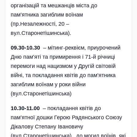
організацій та мешканців міста до
пам’ятника загиблим воїнам
(пр.Незалежності, 20 –
вул.Старонетішинська).
09.30-10.30
– мітинг-реквієм, приурочений
Дню пам’яті та примирення і 71-й річниці
перемоги над нацизмом у Другій світовій
війні, та покладання квітів до пам’ятника
загиблим воїнам у роки війни
(вул.Старонетішинська)
10.30-11.00
– покладання квітів до
пам’ятної дошки Герою Радянського Союзу
Дікалову Степану Івановичу
(вул.Старонетішинська), до могил воїнів, які