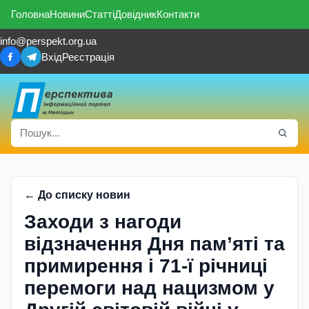
Головна
Новини
Статті
Довідник
Контакти
info@perspekt.org.ua
Вхід
Реєстрація
← До списку новин
Заходи з нагоди
відзначення Дня пам’яті та
примирення і 71-ї річниці
перемоги над нацизмом у