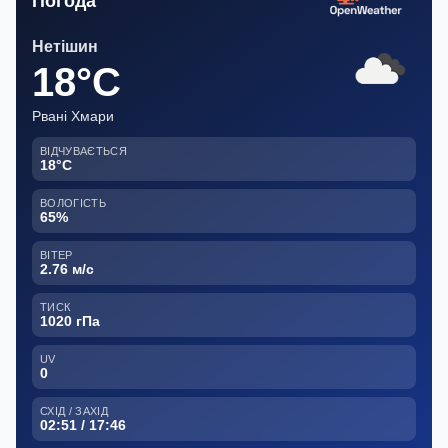
Погода
Нетішин
18°C
Рвані Хмари
ВІДЧУВАЄТЬСЯ
18°C
ВОЛОГІСТЬ
65%
ВІТЕР
2.76 м/с
ТИСК
1020 гПа
UV
0
СХІД / ЗАХІД
02:51 / 17:46