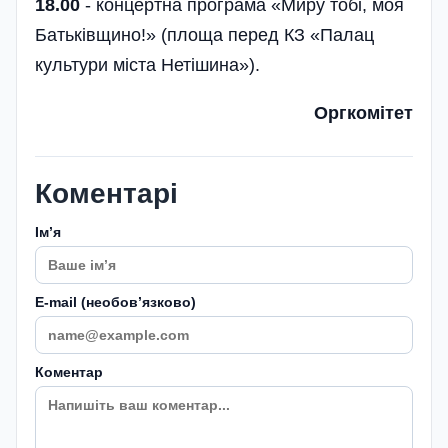
18.00
- концертна програма «Миру тобі, моя
Батьківщино!» (площа перед КЗ «Палац
культури міста Нетішина»).
Оргкомітет
Коментарі
Імʼя
E-mail (необовʼязково)
Коментар