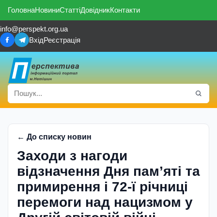
Головна
Новини
Статті
Довідник
Контакти
info@perspekt.org.ua
Вхід
Реєстрація
← До списку новин
Заходи з нагоди
відзначення Дня пам’яті та
примирення і 72-ї річниці
перемоги над нацизмом у