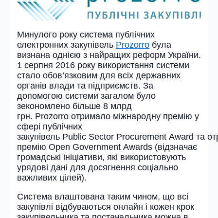
Минулого року система публічних
електронних закупівель
Prozorro
була
визнана однією з найращих реформ України.
1 серпня 2016 року використання системи
стало обов’язковим для всіх державних
органів влади та підприємств. За
допомогою системи загалом було
зекономлено більше 8 млрд
грн. Prozorro отримало міжнародну премію у
сфері публічних
закупівель Public Sector Procurement Award та о
премію Open Government Awards (відзначає
громадські ініціативи, які використовують
урядові дані для досягнення соціально
важливих цілей).
Система влаштована таким чином, що всі
закупівлі відбуваються онлайн і кожен крок
закупівельника та постачальника можна в