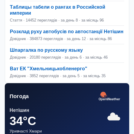
Таблицы табели о рангах в Российской
империи
Стаття · 14452 переглядів · за день 8 · за місяць 96
Розклад руху автобусів по автостанції Нетішин
Довідник · 384873 переглядів · за день 12 · за місяць 86
Шпаргалка по русскому языку
Довідник · 20180 переглядів · за день 6 · за місяць 46
Ват ЕК "Хмельницькобленерго"
Довідник · 3852 переглядів · за день 5 · за місяць 35
Погода
Нетішин
34°C
Уривчасті Хмари