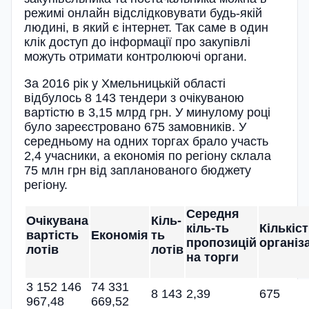
режимі онлайн відслідковувати будь-якій
людині, в який є інтернет. Так саме в один
клік доступ до інформації про закупівлі
можуть отримати контролюючі органи.
За 2016 рік у Хмельницькій області
відбулось 8 143 тендери з очікуваною
вартістю в 3,15 млрд грн. У минулому році
було зареєстровано 675 замовників. У
середньому на одних торгах брало участь
2,4 учасники, а економія по регіону склала
75 млн грн від запланованого бюджету
регіону.
Середня
Очікувана
Кіль-
кіль-ть
Кількіс
вартість
Економія
ть
пропозицій
організ
лотів
лотів
на торги
3 152 146
74 331
8 143
2,39
675
967,48
669,52