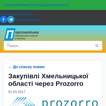
Головна
Новини
Статті
Довідник
Контакти
info@perspekt.org.ua
Вхід
Реєстрація
← До списку новин
Закупівлі Хмельницької
області через Prozorro
01.03.2017