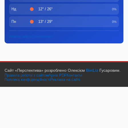
Нд
12° / 26°
0%
Пн
13° / 29°
0%
Weather data by OpenWeather
Сайт «Перспектива» розроблено Олексієм
BinLiz
Гусаровим.
Правила роботи з сайтом
Архів PDF
Контакти
Політика конфіденційності
Реклама на сайті