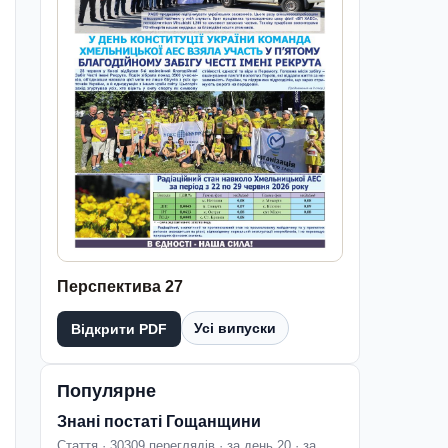
Перспектива 27
Усі випуски
Відкрити PDF
Популярне
Знані постаті Гощанщини
Стаття · 30309 переглядів · за день 20 · за