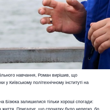
кільного навчання, Роман вирішив, що
и у Київському політехнічному інституті на
на Бізюка залишилися тільки хороші спогади:
го життя. Пригадує, що спочатку було нелегко, бо