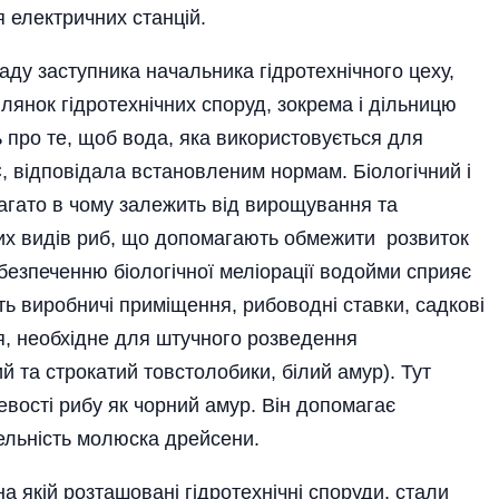
 електричних станцій.
ду заступника начальника гідротехнічного цеху,
лянок гідротехнічних споруд, зокрема і дільницю
ь про те, щоб вода, яка використовується для
 відповідала встановленим нормам. Біологічний і
гато в чому залежить від вирощування та
них видів риб, що допомагають обмежити розвиток
безпеченню біологічної меліорації водойми сприяє
ть виробничі приміщення, рибоводні ставки, садкові
я, необхідне для штучного розведення
й та строкатий товстолобики, білий амур). Тут
евості рибу як чорний амур. Він допомагає
ельність молюска дрейсени.
а якій розташовані гідротехнічні споруди, стали