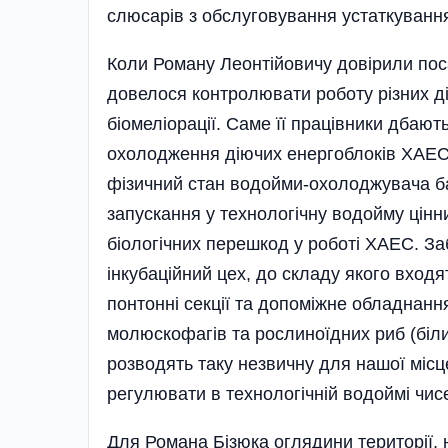
слюсарів з обслуговування устаткування
Коли Роману Леонтійовичу довірили поса
довелося контролювати роботу різних ді
біомеліорації. Саме її працівники дбают
охолодження діючих енергоблоків ХАЕС,
фізичний стан водойми-охолоджувача ба
запускання у технологічну водойму цін
біологічних перешкод у роботі ХАЕС. За
інкубаційний цех, до складу якого входя
понтонні секції та допоміжне обладнанн
молюскофагів та рослиноїдних риб (біли
розводять таку незвичну для нашої місц
регулювати в технологічній водоймі чис
Для Романа Бізюка оглядини території, н