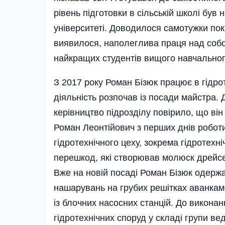
рівень підготовки в сільській школі був
університеті. Доводилося самотужки пок
виявилося, наполеглива праця над соб
найкращих студентів вищого навчальног
З 2017 року Роман Бізюк працює в гідр
діяльність розпочав із посади майстра.
керівництво підрозділу повірило, що ві
Роман Леонтійович з перших днів роботи
гідротехнічного цеху, зокрема гідротех
перешкод, які створював молюск дрейсе
Вже на новій посаді Роман Бізюк одерж
нашарувань на грубих решітках аванкаме
із блочних насосних станцій. До виконан
гідротехнічних споруд у складі групи ве