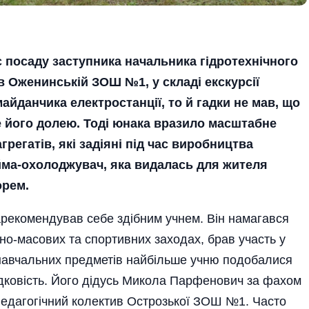
є посаду заступника начальника гідротехнічного
 Оженинській ЗОШ №1, у складі екскурсії
йданчика електростанції, то й гадки не мав, що
е його долею. Тоді юнака вразило масштабне
регатів, які задіяні під час виробництва
ойма-охолоджувач, яка видалась для жителя
орем.
арекомендував себе здібним учнем. Він намагався
но-масових та спортивних заходах, брав участь у
 навчальних предметів найбільше учню подобалися
адковість. Його дідусь Микола Парфенович за фахом
педагогічний колектив Острозької ЗОШ №1. Часто