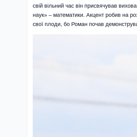
свій вільний час він присвячував вихов
наук» – математики. Акцент робив на ро
свої плоди, бо Роман почав демонструва