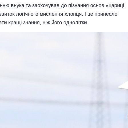
анню внука та заохочував до пізнання основ «цариці
звиток логічного мислення хлопця. І це принесло
ти кращі знання, ніж його однолітки.