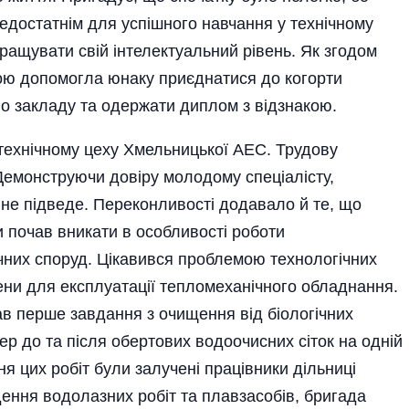
 недостатнім для успішного навчання у технічному
ращувати свій інтелектуальний рівень. Як згодом
ою допомогла юнаку приєднатися до когорти
о закладу та одержати диплом з відзнакою.
отехнічному цеху Хмельницької АЕС. Трудову
 Демонструючи довіру молодому спеціалісту,
н не підведе. Переконливості додавало й те, що
 почав вникати в особливості роботи
нічних споруд. Цікавився проблемою технологічних
ни для експлуатації тепломеханічного обладнання.
ав перше завдання з очищення від біологічних
р до та після обертових водоочисних сіток на одній
ня цих робіт були залучені працівники дільниці
дення водолазних робіт та плавзасобів, бригада