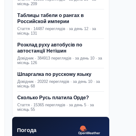
місяць 209
Таблицы табели о рангах в
Российской империи
Стаття · 14487 переглядів · за день 12 · за
місяць 131
Розклад руху автобусів по
автостанції Нетішин
Довідник · 384913 переглядів · за день 10 · за
місяць 126
Шпаргалка по русскому языку
Довідник · 20202 переглядів · за день 10 · за
місяць 68
Сколько Русь платила Орде?
Стаття · 15365 переглядів · за день 5 · за
місяць 55
Погода