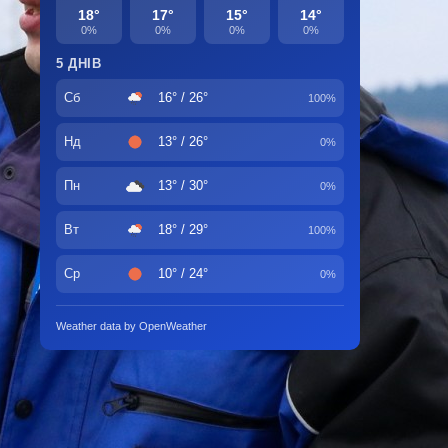
18°
17°
15°
14°
0%
0%
0%
0%
5 ДНІВ
Сб
16° / 26°
100%
Нд
13° / 26°
0%
Пн
13° / 30°
0%
Вт
18° / 29°
100%
Ср
10° / 24°
0%
Weather data by OpenWeather