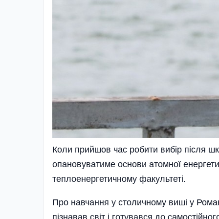
Коли прийшов час робити вибір після ш
опановуватиме основи атомної енергетик
теплоенергетичному факультеті.
Про навчання у столичному виші у Рома
пізнавав світ і готувався до самостійно