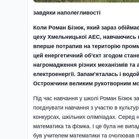
завдяки наполегливості
Коли Роман Бізюк, який зараз обійма
цеху Хмельницької АЕС, навчаючись в
вперше потрапив на територію промма
цей енергетичний об’єкт згодом стан
нагромадження різних механізмів та аг
електроенергії. Запам’яталась і вод
Острожчини великим рукотворним м
Під час навчання у школі Роман Бізюк з
поєднувати навчання з участю в культур
конкурсах, шкільних олімпіадах. Серед
математика та фізика. І це була не вип
був учителем математики та очолював 