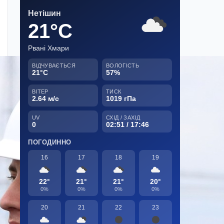
Нетішин
21°C
Рвані Хмари
ВІДЧУВАЄТЬСЯ
ВОЛОГІСТЬ
21°C
57%
ВІТЕР
ТИСК
2.64 м/с
1019 гПа
UV
СХІД / ЗАХІД
0
02:51 / 17:46
ПОГОДИННО
16
17
18
19
22°
21°
21°
20°
0%
0%
0%
0%
20
21
22
23