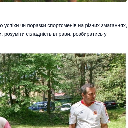
успіхи чи поразки спортсменів на різних змаганнях,
, розу­міти складність вправи, розбиратись у