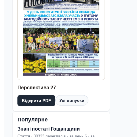
Перспектива 27
Усі випуски
Відкрити PDF
Популярне
Знані постаті Гощанщини
Стаття · 30323 переглядів · за день 6 · за