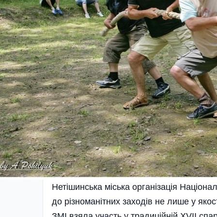
Нетішинська міська організація Націонал
до різноманітних заходів не лише у якост
ЗМІ взяла участь у традиційній XVII спа