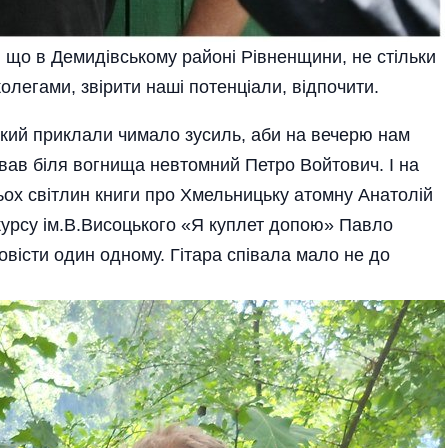
 що в Демидівському районі Рівненщини, не стільки
олегами, звірити наші потенціали, відпочити.
кий приклали чимало зусиль, аби на вечерю нам
ав біля вогнища невтомний Петро­ Войтович. І на
ьох світлин книги про Хмельницьку атомну Анатолій
урсу ім.В.Висоцького «Я куплет допою» Павло
овісти один одному. Гітара співала мало не до