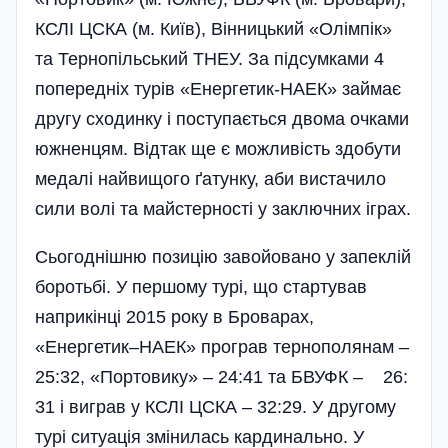
КСЛІ ЦСКА (м. Київ), Вінницький «Олім­пік»
та Тернопільський ТНЕУ. За підсумками 4
попередніх турів «Енергетик-НАЕК» займає
другу сходинку і поступається двома очками
южненцям. Відтак ще є можливість здобути
медалі найвищого ґатунку, аби вистачи­ло
сили волі та майстерності у за­ключних іграх.
Сьогоднішню позицію завойовано у запеклій
боротьбі. У першому турі, що стартував
наприкінці 2015 року в Броварах,
«Енергетик–НАЕК» програв тернополянам –
25:32, «Портовику» – 24:41 та БВУФК – 26:
31 і виграв у КСЛІ ЦСКА – 32:29. У другому
турі ситуація змінилась кардинально. У