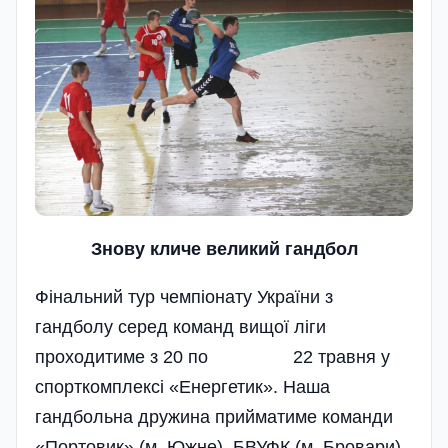
Знову кличе великий гандбол
Фінальний тур чемпіонату України з
гандболу серед команд вищої ліги
проходитиме з 20 по 22 травня у
спорткомплексі «Енергетик». Наша
гандбольн­а дружина прийматиме команди
«Портовик» (м. Южне), БВУФК (м. Бровари),