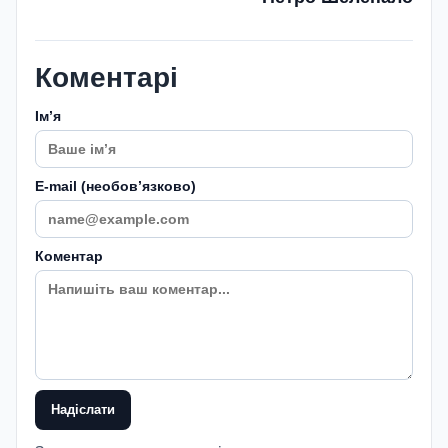
Коментарі
Імʼя
E-mail (необовʼязково)
Коментар
Надіслати