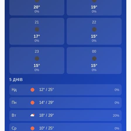
20°
19°
0%
0%
21
22
17°
15°
0%
0%
23
00
15°
15°
0%
0%
5 ДНІВ
Нд
12° / 25°
0%
Пн
14° / 29°
0%
Вт
18° / 29°
20%
Ср
10° / 25°
0%