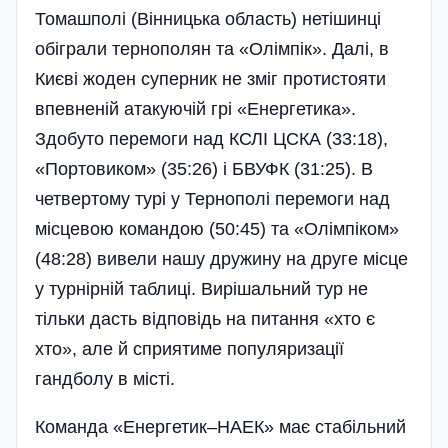
Томашп­олі (Вінницька область) нетішинці
обі­грали тернополян та «Олімпік». Далі, в
Києві жоден суперник не зміг протистояти
впевненій атакуючій грі «Енергетика».
Здобуто перемоги над КСЛІ ЦСКА (33:18),
«Портовиком» (35:26) і БВУФК (31:25). В
четвертому турі у Тернополі перемоги над
місцевою командою (50:45) та «Олімпіком»
(48:28) вивели нашу дружину на друге місце
у турнірній таблиці. Вирішальний тур не
тільки дасть відповідь на питання «хто є
хто», але й сприятиме популяризації
гандболу в місті.
Команда «Енергетик–НАЕК» має стабільний