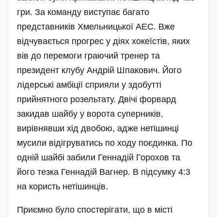
гри. За команду виступає багато
представників Хмельницької АЕС. Вже
відчувається прогрес у діях хокеїстів, яких
вів до перемоги граючий тренер та
президент клубу Андрій Шпакович. Його
лідерські амбіції сприяли у здобутті
прийнятного розельтату. Двічі форвард
закидав шайбу у ворота суперників,
вирівнявши хід двобою, адже нетішинці
мусили відігруватись по ходу поєдинка. По
одній шайбі забили Геннадій Горохов та
його тезка Геннадій Вагнер. В підсумку 4:3
на користь нетішинців.
Приємно було спостерігати, що в місті