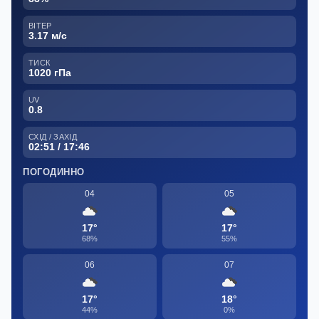
ВІТЕР
3.17 м/с
ТИСК
1020 гПа
UV
0.8
СХІД / ЗАХІД
02:51 / 17:46
ПОГОДИННО
04
05
17°
17°
68%
55%
06
07
17°
18°
44%
0%