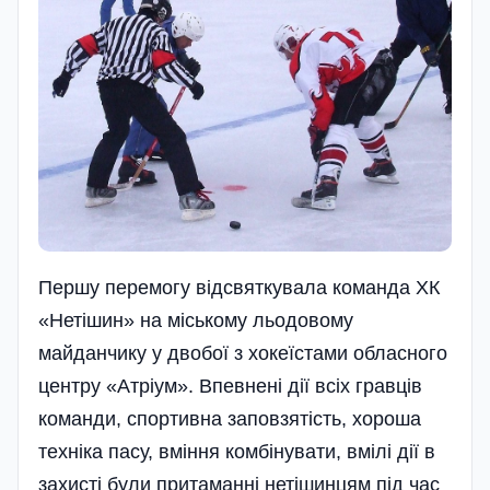
Першу перемогу відсвяткувала команда ХК
«Нетішин» на міському льодовому
майданчику у двобої з хокеїстами обласного
центру «Атріум». Впевнені дії всіх гравців
команди, спортивна заповзятість, хороша
техніка пасу, вміння комбінувати, вмілі дії в
захисті були притаманні нетішинцям під час