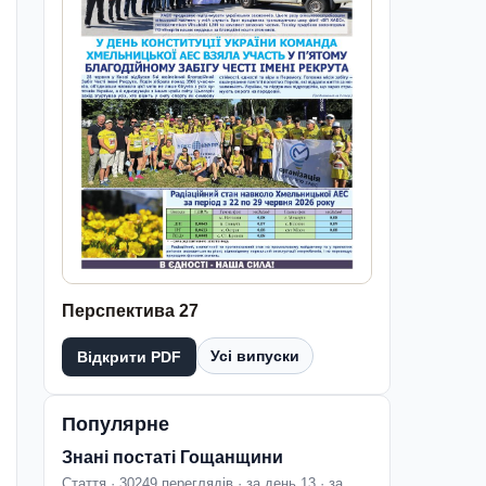
Перспектива 27
Усі випуски
Відкрити PDF
Популярне
Знані постаті Гощанщини
Стаття · 30249 переглядів · за день 13 · за