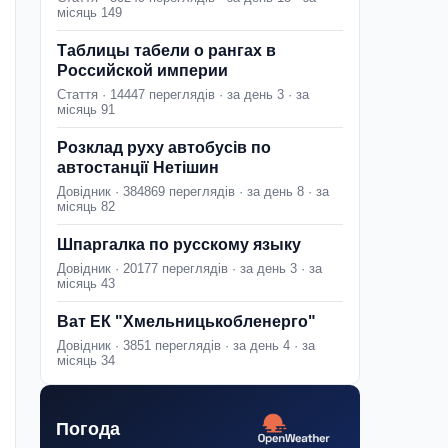
місяць 149
Таблицы табели о рангах в
Российской империи
Стаття · 14447 переглядів · за день 3 · за
місяць 91
Розклад руху автобусів по
автостанції Нетішин
Довідник · 384869 переглядів · за день 8 · за
місяць 82
Шпаргалка по русскому языку
Довідник · 20177 переглядів · за день 3 · за
місяць 43
Ват ЕК "Хмельницькобленерго"
Довідник · 3851 переглядів · за день 4 · за
місяць 34
Погода