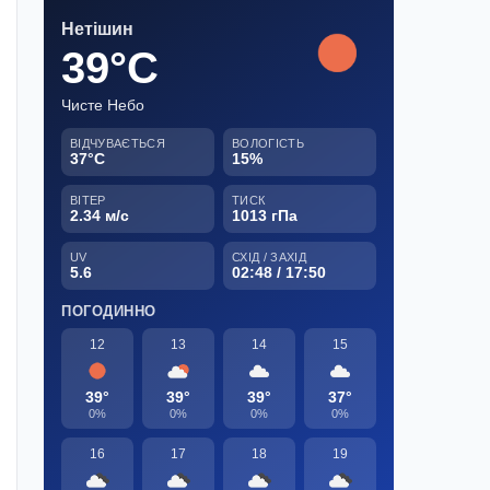
Нетішин
39°C
Чисте Небо
ВІДЧУВАЄТЬСЯ
ВОЛОГІСТЬ
37°C
15%
ВІТЕР
ТИСК
2.34 м/с
1013 гПа
UV
СХІД / ЗАХІД
5.6
02:48 / 17:50
ПОГОДИННО
12
13
14
15
39°
39°
39°
37°
0%
0%
0%
0%
16
17
18
19