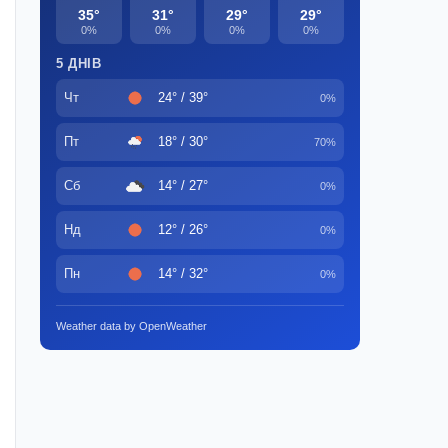
35°
31°
29°
29°
0%
0%
0%
0%
5 ДНІВ
Чт
24° / 39°
0%
Пт
18° / 30°
70%
Сб
14° / 27°
0%
Нд
12° / 26°
0%
Пн
14° / 32°
0%
Weather data by OpenWeather