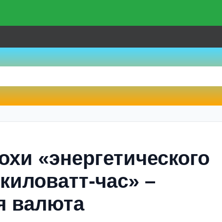
охи «энергетического
киловатт-час» –
я валюта