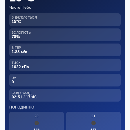
Чисте Небо
ВІДЧУВАЄТЬСЯ
15°C
ВОЛОГІСТЬ
78%
ВІТЕР
1.83 м/с
ТИСК
1022 гПа
UV
0
СХІД / ЗАХІД
02:51 / 17:46
ПОГОДИННО
20
21
16°
15°