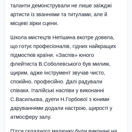
таланти демонстрували не лише заїжджі
артисти із званнями та титулами, але й
місцеві зірки сцени.
Школа мистецтв Нетішина вкотре довела,
що готує професіоналів, гідних найкращих
підмостків країни. «Заспів» юного
флейтиста В.Соболевського був милим,
щирим, адже інструмент звучав чисто,
спокійно, професійно. Далі радували
співаки. Італійські наспіви у виконанні
С.Васильєва, дуети Н.Горбової з юними
даруваннями додали настрою, щирості у
атмосферу залу.
П’єси складного малюнку були виконані на