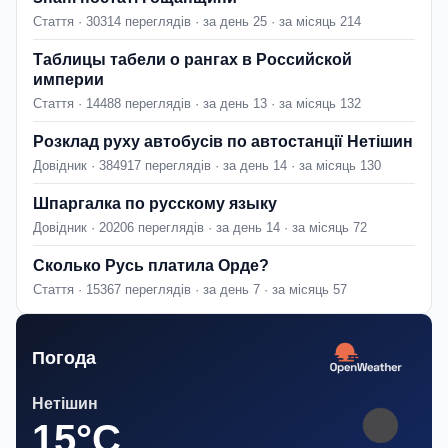
Стаття · 30314 переглядів · за день 25 · за місяць 214
Таблицы табели о рангах в Российской
империи
Стаття · 14488 переглядів · за день 13 · за місяць 132
Розклад руху автобусів по автостанції Нетішин
Довідник · 384917 переглядів · за день 14 · за місяць 130
Шпаргалка по русскому языку
Довідник · 20206 переглядів · за день 14 · за місяць 72
Сколько Русь платила Орде?
Стаття · 15367 переглядів · за день 7 · за місяць 57
Погода
Нетішин
15°C