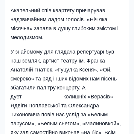
Акапельний спів квартету причарував
надзвичайним ладом голосів. «Ніч яка
місячна» запала в душу глибоким змістом і
мелодизмом.
У знайомому для глядача репертуарі був
наш земляк, артист театру ім. Франка
Анатолій Гнатюк. «Гуцулка Ксеня», «Ой,
смереко» та ряд інших відомих нам пісень
збагатили палітру концерту. А
дует колишніх «Верасів»
Ядвіги Поплавської та Олександра
Тихоновича повів нас услід за «Белым
парусом», «Белым снегом», «Малиновкой»,
яку зал самостійно виконав «на біс». Всім