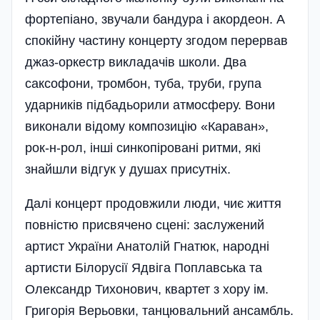
фортепіано, звучали бандура і акордеон. А
спокійну частину концерту згодом перервав
джаз-оркестр викладачів школи. Два
саксофони, тромбон, туба, труби, група
ударників підбадьорили атмосферу. Вони
виконали відому композицію «Караван»,
рок-н-рол, інші синкопіровані ритми, які
знайшли відгук у душах присутніх.
Далі концерт продовжили люди, чиє життя
повністю присвячено сцені: заслужений
артист України Анатолій Гнатюк, народні
артисти Білорусії Ядвіга Поплавська та
Олександр Тихонович, квартет з хору ім.
Григорія Верьовки, танцювальний ансамбль.