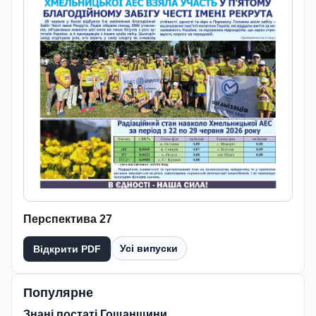
Перспектива 27
Усі випуски
Відкрити PDF
Популярне
Знані постаті Гощанщини