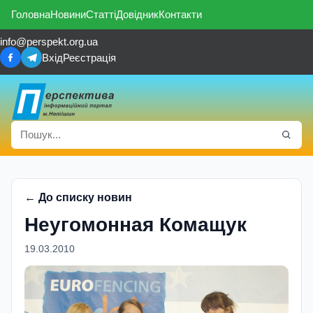
Головна
Новини
Статті
Довідник
Контакти
info@perspekt.org.ua
Вхід
Реєстрація
← До списку новин
Неугомонная Комащук
19.03.2010