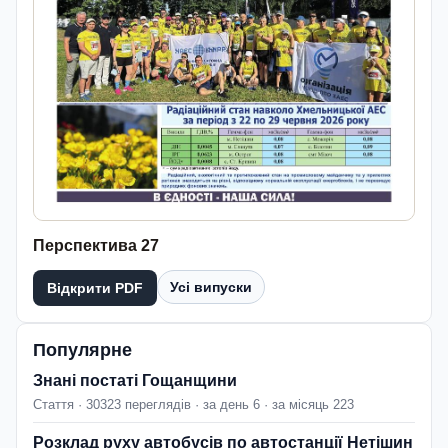
Перспектива 27
Усі випуски
Відкрити PDF
Популярне
Знані постаті Гощанщини
Стаття · 30323 переглядів · за день 6 · за місяць 223
Розклад руху автобусів по автостанції Нетішин