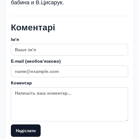
бабина и В.Цисарук.
Коментарі
Імʼя
E-mail (необовʼязково)
Коментар
Надіслати