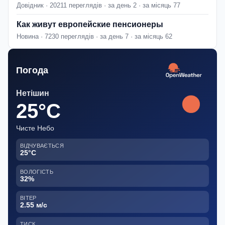
Довідник · 20211 переглядів · за день 2 · за місяць 77
Как живут европейские пенсионеры
Новина · 7230 переглядів · за день 7 · за місяць 62
Погода
Нетішин
25°C
Чисте Небо
ВІДЧУВАЄТЬСЯ
25°C
ВОЛОГІСТЬ
32%
ВІТЕР
2.55 м/с
ТИСК