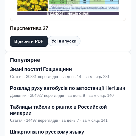
Перспектива 27
Усі випуски
Відкрити PDF
Популярне
Знані постаті Гощанщини
Стаття · 30331 переглядів · за день 14 · за місяць 231
Розклад руху автобусів по автостанції Нетішин
Довідник · 384927 переглядів · за день 9 · за місяць 140
Таблицы табели о рангах в Российской
империи
Стаття · 14497 переглядів · за день 7 · за місяць 141
Шпаргалка по русскому языку