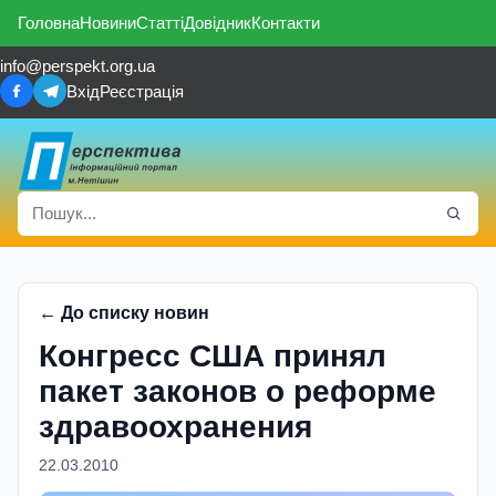
Головна
Новини
Статті
Довідник
Контакти
info@perspekt.org.ua
Вхід
Реєстрація
← До списку новин
Конгресс США принял
пакет законов о реформе
здравоохранения
22.03.2010