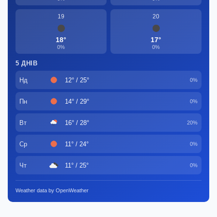
19
20
18°
17°
0%
0%
5 ДНІВ
Нд
12° / 25°
0%
Пн
14° / 29°
0%
Вт
16° / 28°
20%
Ср
11° / 24°
0%
Чт
11° / 25°
0%
Weather data by OpenWeather