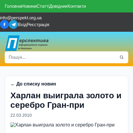
Головна
Новини
Статті
Довідник
Контакти
info@perspekt.org.ua
Вхід
Реєстрація
← До списку новин
Харлан выиграла золото и
серебро Гран-при
22.03.2010