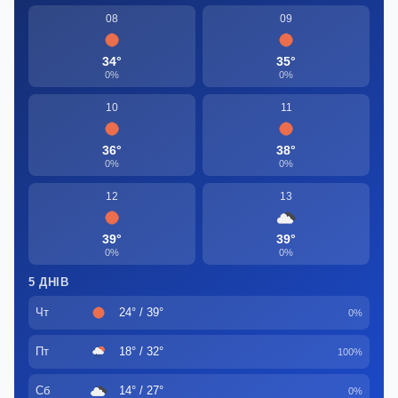
08
09
34°
35°
0%
0%
10
11
36°
38°
0%
0%
12
13
39°
39°
0%
0%
5 ДНІВ
Чт
24° / 39°
0%
Пт
18° / 32°
100%
Сб
14° / 27°
0%