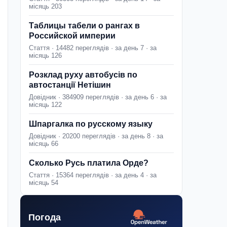
місяць 203
Таблицы табели о рангах в
Российской империи
Стаття · 14482 переглядів · за день 7 · за
місяць 126
Розклад руху автобусів по
автостанції Нетішин
Довідник · 384909 переглядів · за день 6 · за
місяць 122
Шпаргалка по русскому языку
Довідник · 20200 переглядів · за день 8 · за
місяць 66
Сколько Русь платила Орде?
Стаття · 15364 переглядів · за день 4 · за
місяць 54
Погода