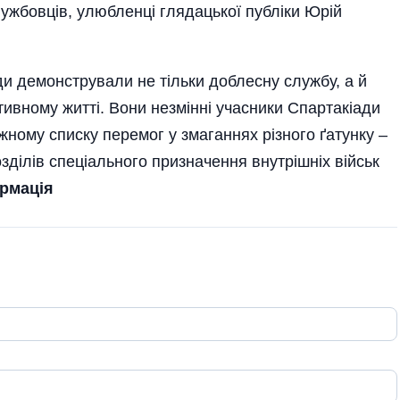
лужбовців, улюбленці глядацької публіки Юрій
и демонстрували не тільки доблесну службу, а й
ивному житті. Вони незмінні учасники Спартакіади
ному списку перемог у змаганнях різного ґатунку –
зділів спеціального призначення внутрішніх військ
рмація