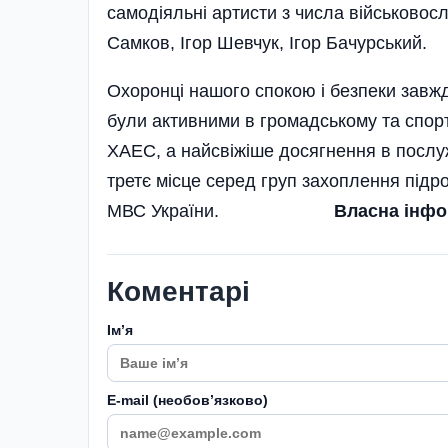
самодіяльні артисти з числа військовос
Самков, Ігор Шевчук, Ігор Бачурський.
Охоронці нашого спокою і безпеки завжд
були активними в громадському та спорт
ХАЕС, а найсвіжіше досягнення в послуж
третє місце серед груп захоплення підро
МВС України.
Власна інфо
Коментарі
Імʼя
E-mail (необовʼязково)