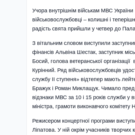
Учора внутрішнім військам МВС України 
військовослужбовці – колишні і теперішн
радість свята прийшли у четвер до Палацу
З вітальним словом виступили заступни
фінансів Альвіна Шестак, заступник міс
Босий, голова ветеранської організації
Курін­ний. Ряд військовослужбовців удос
службу ІІ ступеня» відтепер мають ле
Бражук і Роман Миклащук. Чимало предс
відзнаки МВС за 10 і 15 років служби у 
міністра, грамоти виконавчого комітету Н
Режисером концертної програми виступи
Ліпатова. У ній окрім учасників творчих