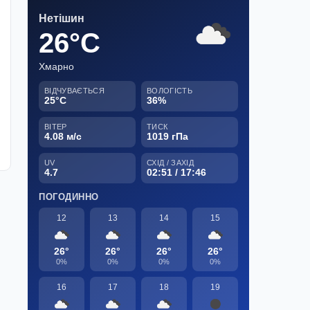
Нетішин
26°C
Хмарно
ВІДЧУВАЄТЬСЯ
ВОЛОГІСТЬ
25°C
36%
ВІТЕР
ТИСК
4.08 м/с
1019 гПа
UV
СХІД / ЗАХІД
4.7
02:51 / 17:46
ПОГОДИННО
12
13
14
15
26°
26°
26°
26°
0%
0%
0%
0%
16
17
18
19