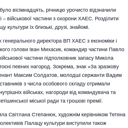
було вісімнадцять, річницю урочисто відзначили
і – військової частини з охорони ХАЕС. Розділити
 культури їх близькі, друзі, знайомі.
к генерального директора ВП ХАЕС з економіки і
ького голови Іван Михасик, командир частини Павло
 військової частини підполковник запасу Микола
тоєні певних нагород. Зокрема, знак «За зразкову
йтенант Максим Солдатов, молодші сержанти Вадим
тавників з числа особового складу отримали
внутрішніх військах, нагороди від командувача та
етішинської міської ради та грошові премії.
ла Світлана Степанюк, художнім керівником Тетяна
 колективів Палацу культури виступили також