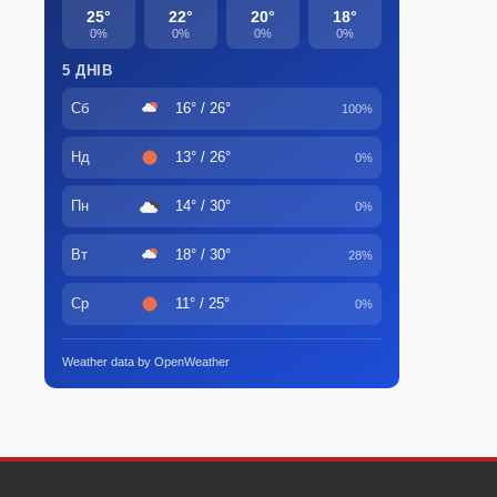
25°
22°
20°
18°
0%
0%
0%
0%
5 ДНІВ
Сб
16° / 26°
100%
Нд
13° / 26°
0%
Пн
14° / 30°
0%
Вт
18° / 30°
28%
Ср
11° / 25°
0%
Weather data by OpenWeather