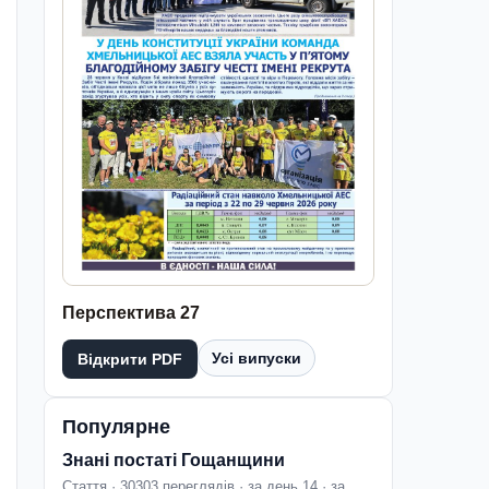
Перспектива 27
Усі випуски
Відкрити PDF
Популярне
Знані постаті Гощанщини
Стаття · 30303 переглядів · за день 14 · за