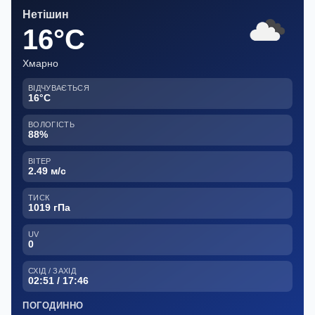
Нетішин
16°C
Хмарно
ВІДЧУВАЄТЬСЯ
16°C
ВОЛОГІСТЬ
88%
ВІТЕР
2.49 м/с
ТИСК
1019 гПа
UV
0
СХІД / ЗАХІД
02:51 / 17:46
ПОГОДИННО