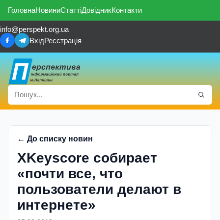
Головна
Новини
Статті
Довідник
Контакти
info@perspekt.org.ua
Вхід
Реєстрація
← До списку новин
XKeyscore собирает
«почти все, что
пользователи делают в
интернете»